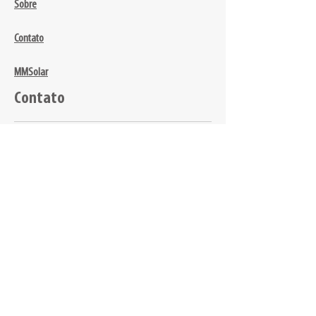
Sobre
Contato
MMSolar
Contato
Endereço:
Rua Anita Soares Quintão, 21 - Eldorado
Contagem / MG - Brasil.
CEP:
32310-660
Vizualizar no Mapa
✉:
comercial@mmnet.com.br
☎:
+55 (31) 3361-2275
WhatsApp:
(31) 9 8477-0625