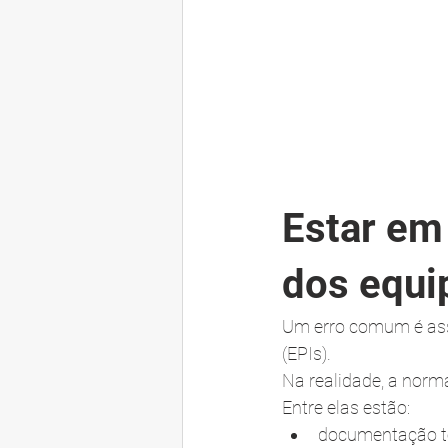
Estar em
dos equ
Um erro comum é ass
(EPIs).
Na realidade, a norm
Entre elas estão:
documentação té