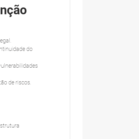
nção 
egal.
ntinuidade do 
ulnerabilidades 
ão de riscos.
 
strutura 