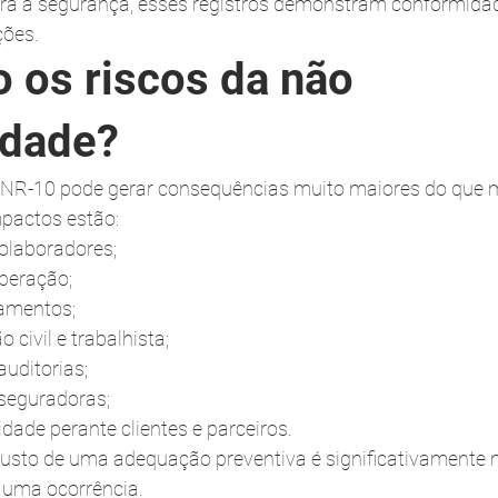
ara a segurança, esses registros demonstram conformida
ções.
 os riscos da não 
idade?
a NR-10 pode gerar consequências muito maiores do que 
mpactos estão:
olaboradores;
peração;
amentos;
 civil e trabalhista;
auditorias;
seguradoras;
idade perante clientes e parceiros.
usto de uma adequação preventiva é significativamente 
 uma ocorrência.