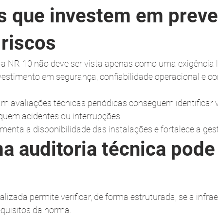
 que investem em preve
riscos
a NR-10 não deve ser vista apenas como uma exigência l
vestimento em segurança, confiabilidade operacional e co
m avaliações técnicas periódicas conseguem identificar v
quem acidentes ou interrupções.
menta a disponibilidade das instalações e fortalece a gest
 auditoria técnica pode
lizada permite verificar, de forma estruturada, se a infrae
equisitos da norma.