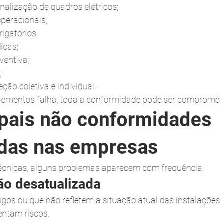
inalização de quadros elétricos;
peracionais;
igatórios;
icas;
entiva;
;
ção coletiva e individual.
ementos falha, toda a conformidade pode ser compromet
ipais não conformidades 
das nas empresas
técnicas, alguns problemas aparecem com frequência.
o desatualizada
tigos ou que não refletem a situação atual das instalações
ntam riscos.