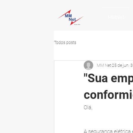
MMNet
Todos posts
MM Net
25 de jun.
3
"Sua emp
conformi
Olá,
A segurança elétrica