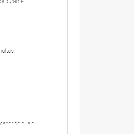
de durante 
multas.
menor do que o 