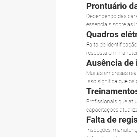
Prontuário da
Dependendo das carac
essenciais sobre as 
Quadros elét
Falta de identificaçã
resposta em manuten
Ausência de 
Muitas empresas rea
Isso significa que o
Treinamento
Profissionais que at
capacitações atuali
Falta de regi
Inspeções, manutenç