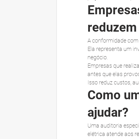
Empresas
reduzem 
A conformidade com 
Ela representa um in
negócio.
Empresas que realiza
antes que elas provo
Isso reduz custos, au
Como uma
ajudar?
Uma auditoria especia
elétrica atende aos r