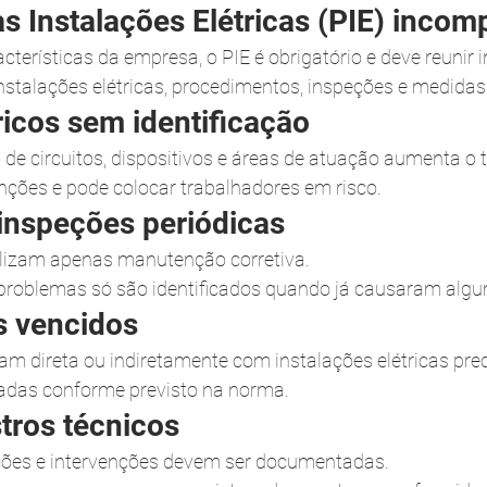
s Instalações Elétricas (PIE) incom
terísticas da empresa, o PIE é obrigatório e deve reunir 
instalações elétricas, procedimentos, inspeções e medida
ricos sem identificação
o de circuitos, dispositivos e áreas de atuação aumenta o
ções e pode colocar trabalhadores em risco.
inspeções periódicas
lizam apenas manutenção corretiva.
s problemas só são identificados quando já causaram alg
s vencidos
uam direta ou indiretamente com instalações elétricas pr
zadas conforme previsto na norma.
stros técnicos
ões e intervenções devem ser documentadas.