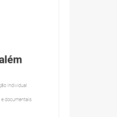
além 
o Individual 
s e documentais.