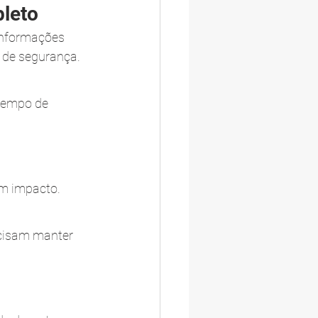
pleto
informações 
s de segurança.
 tempo de 
um impacto.
ecisam manter 