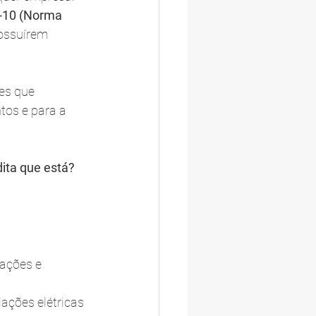
-10 (Norma 
ossuírem 
es que 
os e para a 
ita que está?
ações e 
lações elétricas 