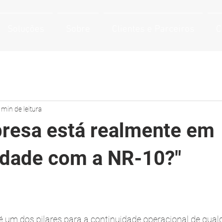
Soluções
Sobre
Clientes e Parceiros
C
 min de leitura
resa está realmente em
dade com a NR-10?"
 é um dos pilares para a continuidade operacional de qual