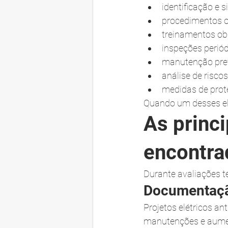
identificação e s
procedimentos o
treinamentos obr
inspeções periód
manutenção prev
análise de riscos
medidas de prote
Quando um desses el
As princ
encontra
Durante avaliações 
Documentaçã
Projetos elétricos an
manutenções e aume