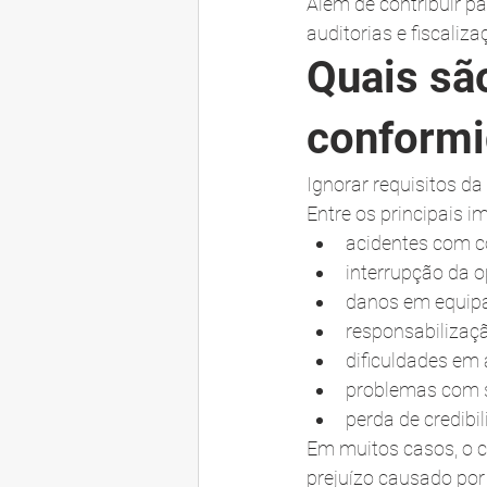
Além de contribuir p
auditorias e fiscaliza
Quais são
conform
Ignorar requisitos d
Entre os principais i
acidentes com c
interrupção da o
danos em equip
responsabilização
dificuldades em 
problemas com 
perda de credibil
Em muitos casos, o c
prejuízo causado por